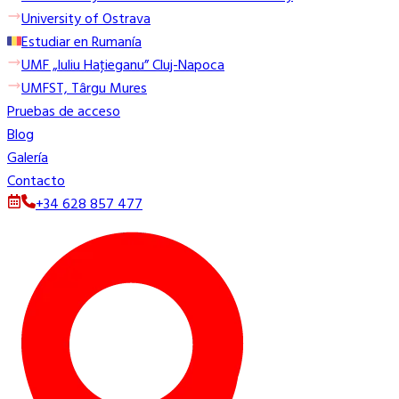
University of Ostrava
Estudiar en Rumanía
UMF „Iuliu Haţieganu” Cluj-Napoca
UMFST, Târgu Mures
Pruebas de acceso
Blog
Galería
Contacto
+34 628 857 477