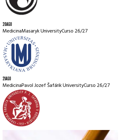
20
AGO
Medicina
Masaryk University
Curso
26/27
21
AGO
Medicina
Pavol Jozef Šafárik University
Curso
26/27