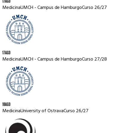
17
AGO
Medicina
UMCH - Campus de Hamburgo
Curso
26/27
17
AGO
Medicina
UMCH - Campus de Hamburgo
Curso
27/28
18
AGO
Medicina
University of Ostrava
Curso
26/27