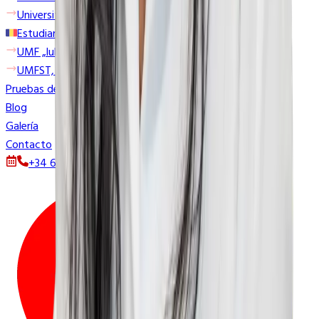
University of Ostrava
Estudiar en Rumanía
UMF „Iuliu Haţieganu” Cluj-Napoca
UMFST, Târgu Mures
Pruebas de acceso
Blog
Galería
Contacto
+34 628 857 477