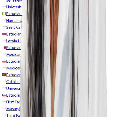
Semmelweis University
University of Veterinary Medicine Budapest
Estudiar en Italia
Humanitas University
Saint Camillus International University of Health Sciences
Estudiar en Letonia
Latvia University of Life Sciences and Technologies
Estudiar en Malta
Medicampus Europeo
Estudiar en Polonia
Medical University of Białystok
Estudiar en Portugal
Católica Medical School
Universidade Fernando Pessoa
Estudiar en República Checa
First Faculty of Medicine- Charles University
Masaryk University
Third Faculty of Medicine - Charles University