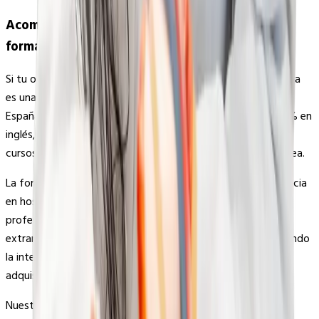
Acompaña vidas desde el primer momento con
formación internacional
Si tu objetivo es formarte como matrona, estudiar en Europa
es una alternativa excelente frente a las plazas limitadas en
España. Nuestros programas permiten cursar la carrera 100% en
inglés, con acceso a prácticas clínicas desde los primeros
cursos y un título reconocido en España y en la Unión Europea.
La formación combina teoría y práctica, brindando experiencia
en hospitales y centros de salud, con supervisión de
profesionales experimentados. Además, estudiar en el
extranjero europeo ofrece un entorno internacional, facilitando
la interacción con estudiantes de diferentes países y la
adquisición de competencias multiculturales.
Nuestros programas europeos combinan teoría y práctica,