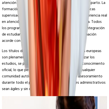
atención a la mujer durante el embarazo, parto y postparto. La
formación combina clases teóricas con prácticas clínicas
supervisadas en hospitales, permitiendo adquirir experiencia real
en atención obstétrica y neonatal desde el primer día. Todos
los programas son 100% en inglés, lo que facilita la integración
de estudiantes internacionales y garantiza una formación
acorde con los estándares europeos.
Los títulos de Matrona obtenidos en universidades europeas
son plenamente reconocidos en España. Tras finalizar los
estudios, se puede solicitar la homologación o reconocimiento
oficial, lo que permite ejercer como matrona en cualquier
comunidad autónoma. Nuestro equipo ofrece asesoramiento
durante todo el proceso, para que los trámites administrativos
sean ágiles y sin complicaciones.