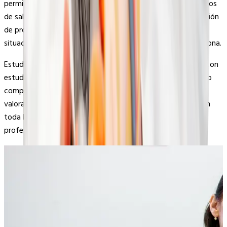
permitiéndote adquirir experiencia real en hospitales y centros
de salud desde los primeros cursos. Trabajar bajo la supervisión
de profesionales experimentados te prepara para enfrentar
situaciones reales y desarrollar confianza como futura matrona.
Estudiar en Europa te brinda la oportunidad de interactuar con
estudiantes y profesores de diferentes países, desarrollando
competencias multiculturales y habilidades sociales muy
valoradas. Además, tu título será reconocido en España y en
toda la Unión Europea, abriendo múltiples oportunidades
profesionales.