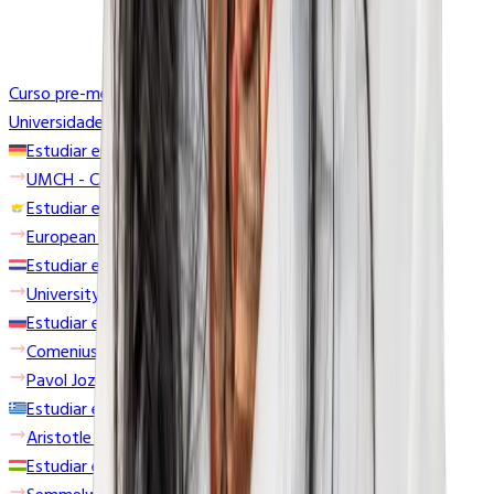
Curso pre-médico
Universidades
Estudiar en Alemania
UMCH - Campus de Hamburgo
Estudiar en Chipre
European University Cyprus
Estudiar en Croacia
University of Zagreb
Estudiar en Eslovaquia
Comenius University Bratislava
Pavol Jozef Šafárik University
Estudiar en Grecia
Aristotle University School of Medicine
Estudiar en Hungría