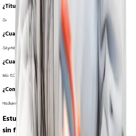
¿Titulación oficial?
Si
¿Cuando empieza el curso?
Septiembre/Octubre de cada año
¿Cuantos creditos son?
360 ECTS
¿Como accedo?
Mediante prueba. Sin nota de corte
Estudia Matrona en Europa: tu carrera
sin fronteras