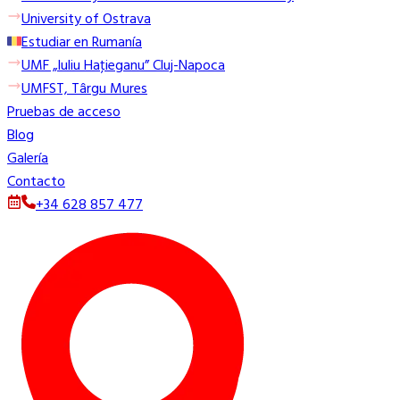
University of Ostrava
Estudiar en Rumanía
UMF „Iuliu Haţieganu” Cluj-Napoca
UMFST, Târgu Mures
Pruebas de acceso
Blog
Galería
Contacto
+34 628 857 477