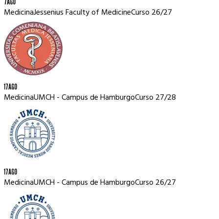
7
AGO
Medicina
Jessenius Faculty of Medicine
Curso
26/27
17
AGO
Medicina
UMCH - Campus de Hamburgo
Curso
27/28
17
AGO
Medicina
UMCH - Campus de Hamburgo
Curso
26/27