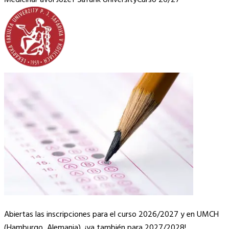
Medicina
Pavol Jozef Šafárik University
Curso
26/27
Abiertas
las inscripciones para el curso
2026/2027
y en UMCH
(Hamburgo, Alemania), ¡ya también para
2027/2028
!