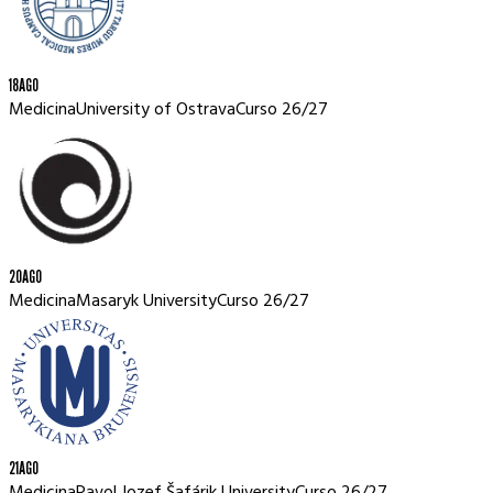
18
AGO
Medicina
University of Ostrava
Curso
26/27
20
AGO
Medicina
Masaryk University
Curso
26/27
21
AGO