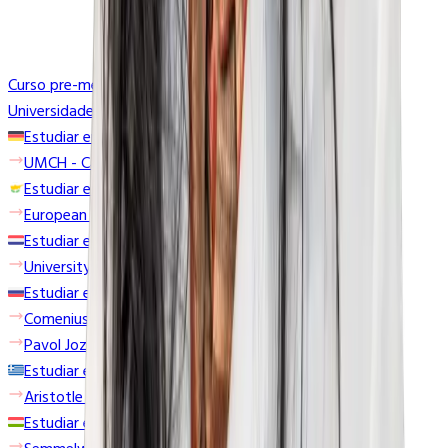
Curso pre-médico
Universidades
Estudiar en Alemania
UMCH - Campus de Hamburgo
Estudiar en Chipre
European University Cyprus
Estudiar en Croacia
University of Zagreb
Estudiar en Eslovaquia
Comenius University Bratislava
Pavol Jozef Šafárik University
Estudiar en Grecia
Aristotle University School of Medicine
Estudiar en Hungría