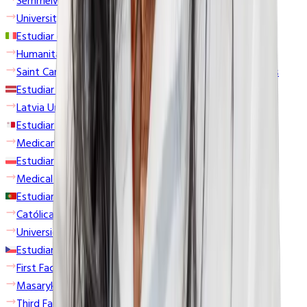
Semmelweis University
University of Veterinary Medicine Budapest
Estudiar en Italia
Humanitas University
Saint Camillus International University of Health Sciences
Estudiar en Letonia
Latvia University of Life Sciences and Technologies
Estudiar en Malta
Medicampus Europeo
Estudiar en Polonia
Medical University of Białystok
Estudiar en Portugal
Católica Medical School
Universidade Fernando Pessoa
Estudiar en República Checa
First Faculty of Medicine- Charles University
Masaryk University
Third Faculty of Medicine - Charles University