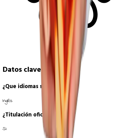
Datos clave
¿Que idiomas se hablan?
Inglés
¿Titulación oficial?
Si