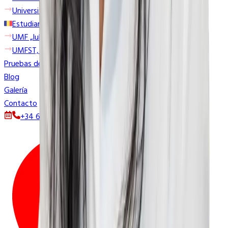
University of Ostrava
Estudiar en Rumanía
UMF „Iuliu Haţieganu” Cluj-Napoca
UMFST, Târgu Mures
Pruebas de acceso
Blog
Galería
Contacto
+34 628 857 477