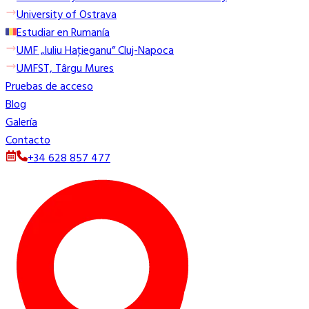
University of Ostrava
Estudiar en Rumanía
UMF „Iuliu Haţieganu” Cluj-Napoca
UMFST, Târgu Mures
Pruebas de acceso
Blog
Galería
Contacto
+34 628 857 477