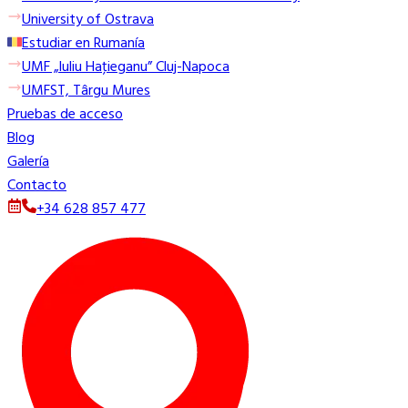
University of Ostrava
Estudiar en Rumanía
UMF „Iuliu Haţieganu” Cluj-Napoca
UMFST, Târgu Mures
Pruebas de acceso
Blog
Galería
Contacto
+34 628 857 477